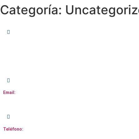
Categoría:
Uncategori
Dirección:
Centro Comercial Galería 360.
Av. John F. Kennedy,
Segundo Piso, local 109.
Email:
servicioalcliente@caribemedia.com.do
Teléfono:
809-220-3100