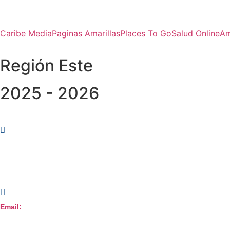
Caribe Media
Paginas Amarillas
Places To Go
Salud Online
Am
Región Este
2025 - 2026
Dirección:
Centro Comercial Galería 360.
Av. John F. Kennedy,
Segundo Piso, local 109.
Email:
servicioalcliente@caribemedia.com.do