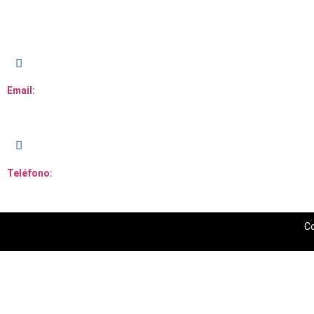
Av. John F. Kennedy,
Segundo Piso, local 109.
Email:
servicioalcliente@caribemedia.com.do
Teléfono:
809-220-3100
Co