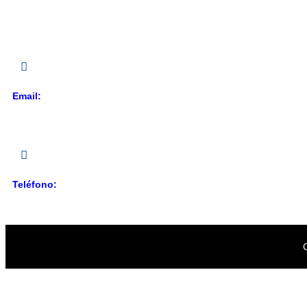
Centro Comercial Galería 360.
Av. John F. Kennedy,
Segundo Piso, local 109.
Email:
servicioalcliente@caribemedia.com.do
Teléfono:
809-220-3100